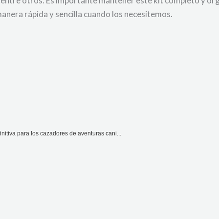
o, entre otros. Es importante mantener este kit completo y o
anera rápida y sencilla cuando los necesitemos.
nitiva para los cazadores de aventuras cani...