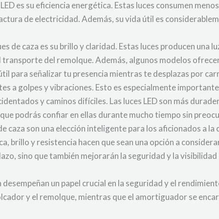
s LED es su eficiencia energética. Estas luces consumen menos 
factura de electricidad. Además, su vida útil es considerablem
 de caza es su brillo y claridad. Estas luces producen una luz br
 el transporte del remolque. Además, algunos modelos ofrec
útil para señalizar tu presencia mientras te desplazas por ca
ntes a golpes y vibraciones. Esto es especialmente important
identados y caminos difíciles. Las luces LED son más durad
ca que podrás confiar en ellas durante mucho tiempo sin preo
e caza son una elección inteligente para los aficionados a la
ica, brillo y resistencia hacen que sean una opción a consider
plazo, sino que también mejorarán la seguridad y la visibilid
desempeñan un papel crucial en la seguridad y el rendimiento
molcador y el remolque, mientras que el amortiguador se enca