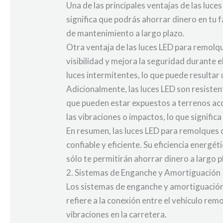
Una de las principales ventajas de las luce
significa que podrás ahorrar dinero en tu 
de mantenimiento a largo plazo.
Otra ventaja de las luces LED para remolques
visibilidad y mejora la seguridad durante
luces intermitentes, lo que puede resultar 
Adicionalmente, las luces LED son resiste
que pueden estar expuestos a terrenos acc
las vibraciones o impactos, lo que signifi
En resumen, las luces LED para remolques d
confiable y eficiente. Su eficiencia energét
sólo te permitirán ahorrar dinero a largo 
2. Sistemas de Enganche y Amortiguación
Los sistemas de enganche y amortiguación 
refiere a la conexión entre el vehículo re
vibraciones en la carretera.