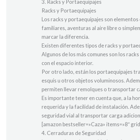
3. Racks y Portaequipajes
Racks y Portaequipajes
Los racks y portaequipajes son elementos e
familiares, aventuras al aire libre o sim
marcar la diferencia.
Existen diferentes tipos de racks y porta
Algunos de los más comunes son los racks de
con el espacio interior.
Por otro lado, están los portaequipajes tra
esquís u otros objetos voluminosos. Ademá
permiten llevar remolques o transportar 
Es importante tener en cuenta que, a la hor
requerida y la facilidad de instalación. A
seguridad vial al transportar carga adiciona
[amazon bestseller=»Caza» items=»8″ gri
4. Cerraduras de Seguridad