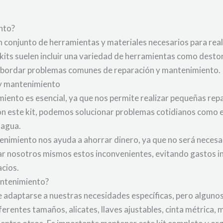
nto?
n conjunto de herramientas y materiales necesarios para real
its suelen incluir una variedad de herramientas como destorni
a abordar problemas comunes de reparación y mantenimiento.
 y mantenimiento
iento es esencial, ya que nos permite realizar pequeñas repar
on este kit, podemos solucionar problemas cotidianos como el 
 agua.
enimiento nos ayuda a ahorrar dinero, ya que no será necesar
r nosotros mismos estos inconvenientes, evitando gastos i
cios.
mantenimiento?
e adaptarse a nuestras necesidades específicas, pero algun
rentes tamaños, alicates, llaves ajustables, cinta métrica, ma