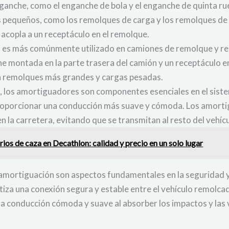
nganche, como el enganche de bola y el enganche de quinta r
ás pequeños, como los remolques de carga y los remolques de
acopla a un receptáculo en el remolque.
da es más comúnmente utilizado en camiones de remolque y r
e montada en la parte trasera del camión y un receptáculo e
ara remolques más grandes y cargas pesadas.
, los amortiguadores son componentes esenciales en el sist
 proporcionar una conducción más suave y cómoda. Los amorti
 la carretera, evitando que se transmitan al resto del vehícu
ios de caza en Decathlon: calidad y precio en un solo lugar
 amortiguación son aspectos fundamentales en la seguridad y
a una conexión segura y estable entre el vehículo remolcad
conducción cómoda y suave al absorber los impactos y las v