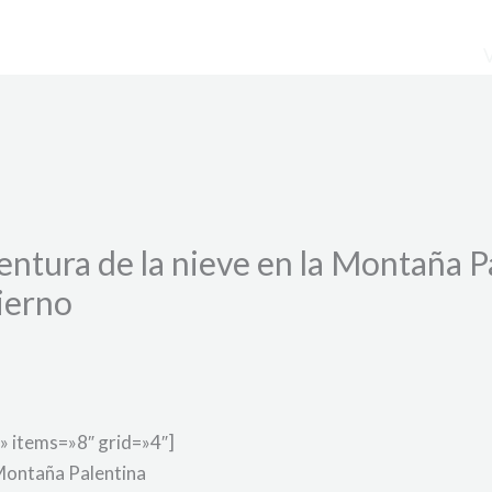
ventura de la nieve en la Montaña P
vierno
» items=»8″ grid=»4″]
 Montaña Palentina