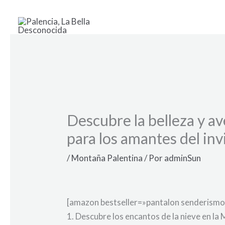
Ir
al
contenido
Descubre la belleza y a
para los amantes del in
/
Montaña Palentina
/ Por
adminSun
[amazon bestseller=»pantalon senderismo
1. Descubre los encantos de la nieve en la