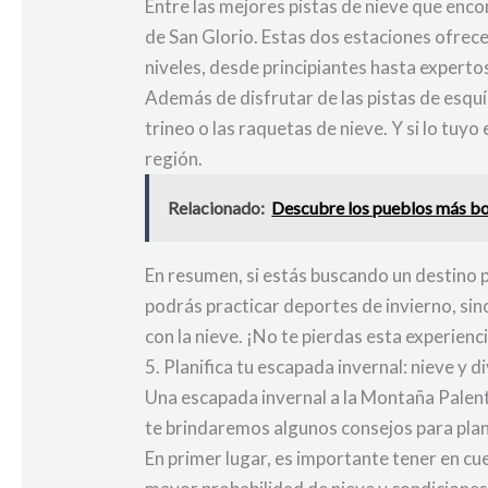
Entre las mejores pistas de nieve que enco
de San Glorio. Estas dos estaciones ofrece
niveles, desde principiantes hasta experto
Además de disfrutar de las pistas de esquí
trineo o las raquetas de nieve. Y si lo tuy
región.
Relacionado:
Descubre los pueblos más bon
En resumen, si estás buscando un destino p
podrás practicar deportes de invierno, sin
con la nieve. ¡No te pierdas esta experienc
5. Planifica tu escapada invernal: nieve y 
Una escapada invernal a la Montaña Palentin
te brindaremos algunos consejos para plan
En primer lugar, es importante tener en cu