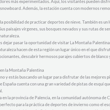
dores más experimentados. Aquí, los visitantes pueden disfr
 el snowboard. Además, la estación cuenta con modernos rem
a posibilidad de practicar deportes de nieve. También es un 
 Sus paisajes vírgenes, sus bosques nevados y sus rutas de s
 naturaleza.
es dejar pasar la oportunidad de visitar La Montaña Palentina
aturaleza hacen de esta región un lugar único en el que disfr
cionantes, descubrir hermosos parajes cubiertos de blanco y 
 en la Montaña Palentina
no y estás buscando un lugar para disfrutar de las mejores pis
 España cuenta con una gran variedad de pistas de esquí que 
l.
 en la provincia de Palencia, en la comunidad autónoma de Ca
 perfecto para la práctica de deportes de invierno como el es