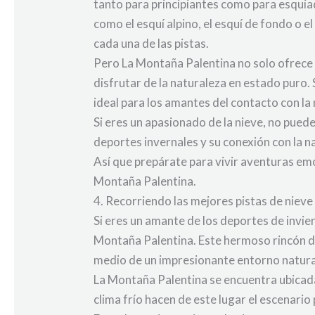
tanto para principiantes como para esquia
como el esquí alpino, el esquí de fondo o
cada una de las pistas.
Pero La Montaña Palentina no solo ofrece l
disfrutar de la naturaleza en estado puro.
ideal para los amantes del contacto con la
Si eres un apasionado de la nieve, no pued
deportes invernales y su conexión con la n
Así que prepárate para vivir aventuras emo
Montaña Palentina.
4. Recorriendo las mejores pistas de nieve
Si eres un amante de los deportes de invier
Montaña Palentina. Este hermoso rincón de
medio de un impresionante entorno natura
La Montaña Palentina se encuentra ubicada
clima frío hacen de este lugar el escenario