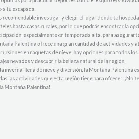
 óptimas para practicar deportes como el esquí o el snowboar
o a tu escapada.
es recomendable investigar y elegir el lugar donde te hosped
teles hasta casas rurales, por lo que podrás encontrar la op
ticipación, especialmente en temporada alta, para asegurarte
ntaña Palentina ofrece una gran cantidad de actividades y a
ursiones en raquetas de nieve, hay opciones para todos los 
ajes nevados y descubrir la belleza natural de la región.
invernal llena de nieve y diversión, la Montaña Palentina es e
das las actividades que esta región tiene para ofrecer. ¡No t
 la Montaña Palentina!