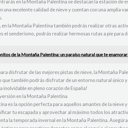
ntrarás en la Montaña Palentina se destacan la estación de e
n una excelente calidad de nieve y cuentan con una amplia va
s.
, en la Montaña Palentina también podrás realizar otras acti
o es el senderismo, podrás realizar hermosas rutas a pie para 
itos de la Montaña Palentina: un paraíso natural que te enamorar
ara disfrutar de las mejores pistas de nieve, la Montaña Pale
o que también podrás disfrutar de un entorno natural único y
ia inolvidable en pleno corazón de España!
diversión en la Montaña Palentina
a es la opción perfecta para aquellos amantes de la nieve y la 
ificar tu escapada y aprovechar al máximo todos los atractiv
enta la temporada invernal en la Montaña Palentina. Asegúrat