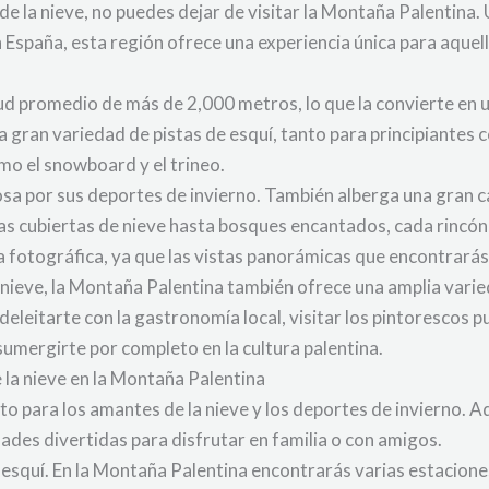
de la nieve, no puedes dejar de visitar la Montaña Palentina. 
spaña, esta región ofrece una experiencia única para aquello
ud promedio de más de 2,000 metros, lo que la convierte en u
a gran variedad de pistas de esquí, tanto para principiantes
mo el snowboard y el trineo.
sa por sus deportes de invierno. También alberga una gran c
as cubiertas de nieve hasta bosques encantados, cada rincón
fotográfica, ya que las vistas panorámicas que encontrarás a
 nieve, la Montaña Palentina también ofrece una amplia varie
leitarte con la gastronomía local, visitar los pintorescos pu
 sumergirte por completo en la cultura palentina.
e la nieve en la Montaña Palentina
to para los amantes de la nieve y los deportes de invierno. 
ades divertidas para disfrutar en familia o con amigos.
 esquí. En la Montaña Palentina encontrarás varias estacione