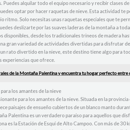
 Puedes alquilar todo el equipo necesario y recibir clases de 
 puedes optar por hacer raquetas de nieve. Esta actividad te p
o ritmo. Solo necesitas unas raquetas especiales que te permi
uedes deslizarte por las suaves laderas de la montaña a toda
eos disponibles, desde los tradicionales trineos de madera ha
a gran variedad de actividades divertidas para disfrutar de 
n rato divertido en la nieve, este destino tiene algo para to
s experiencias que ofrece.
ales de la Montaña Palentina y encuentra tu hogar perfecto entre c
 para los amantes de la nieve
ionante para los amantes de la nieve. Situada en la provinci
rece paisajes de ensueño cubiertos de un blanco manto durant
aña Palentina es un verdadero paraíso para aquellos que disf
zona es la Estación de Esquí de Alto Campoo. Con más de 30 ki