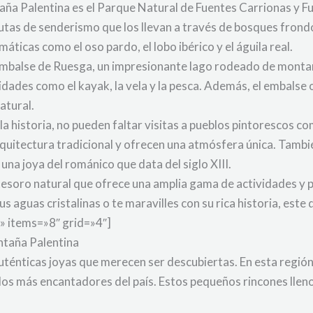
aña Palentina es el Parque Natural de Fuentes Carrionas y F
utas de senderismo que los llevan a través de bosques frondo
ticas como el oso pardo, el lobo ibérico y el águila real.
Embalse de Ruesga, un impresionante lago rodeado de montañ
dades como el kayak, la vela y la pesca. Además, el embalse 
natural.
 la historia, no pueden faltar visitas a pueblos pintorescos c
quitectura tradicional y ofrecen una atmósfera única. Tambié
una joya del románico que data del siglo XIII.
tesoro natural que ofrece una amplia gama de actividades y p
 aguas cristalinas o te maravilles con su rica historia, este
» items=»8″ grid=»4″]
ntaña Palentina
ténticas joyas que merecen ser descubiertas. En esta región d
os más encantadores del país. Estos pequeños rincones llenos