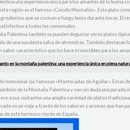
entina una experiencia única para los amantes de la buena c
esta región es el famoso «Cocido Montañés». Este plato cons
ingredientes que se cocinan a fuego lento durante horas. El r
 satisfechos a todos los comensales.
a Palentina también se pueden degustar otros platos típico
da de una suculenta salsa de almendras. También destacan l
 sabor característico que los hace irresistibles para los ama
nto en la montaña palentina: una experiencia única en plena natur
 de mencionar las famosas «Mantecadas de Aguilar». Estas de
símbolo de la Montaña Palentina y son sin duda una parada ob
ece a sus visitantes una amplia variedad de platos tradicional
ado es un viaje a través de los sabores y aromas que han p
ias de este hermoso rincón de España.