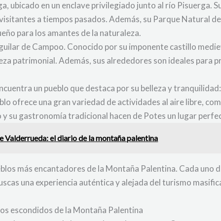
, ubicado en un enclave privilegiado junto al río Pisuerga. 
s visitantes a tiempos pasados. Además, su Parque Natural d
eño para los amantes de la naturaleza.
uilar de Campoo. Conocido por su imponente castillo medieval
eza patrimonial. Además, sus alrededores son ideales para pr
encuentra un pueblo que destaca por su belleza y tranquilida
lo ofrece una gran variedad de actividades al aire libre, co
 y su gastronomía tradicional hacen de Potes un lugar perfe
de Valderrueda: el diario de la montaña palentina
eblos más encantadores de la Montaña Palentina. Cada uno de 
 buscas una experiencia auténtica y alejada del turismo masifi
soros escondidos de la Montaña Palentina