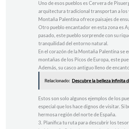
Uno de esos pueblos es Cervera de Pisuerga
arquitectura tradicional transportan a lo
Montaña Palentina ofrece paisajes de ensu
Otro pueblo encantador en esta zona es Ag
pasado, este pueblo sorprende con su riqu
tranquilidad del entorno natural.
En el corazón de la Montaña Palentina se 
montañas de los Picos de Europa, este pueb
Además, su casco antiguo lleno de encanto
Relacionado:
Descubre la belleza infinita 
Estos son solo algunos ejemplos de los pu
especial que los hace dignos de visitar. Si
hermosa región del norte de España.
3. Planifica tu ruta para descubrir los te