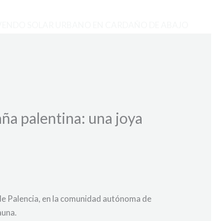
VENDO SOLAR URBANO EN CARDAÑO DE ABAJO
ña palentina: una joya
a de Palencia, en la comunidad autónoma de
auna.