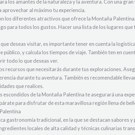
para los amantes de la naturaleza y la aventura. Con una gra
ara aprovechar al máximo tu experiencia.
con los diferentes atractivos que ofrece la Montaña Palentin
go para todos los gustos. Hacer una lista de los lugares que 
que deseas visitar, es importante tener en cuenta la logístic
e público, y calcula los tiempos de viaje. También ten en cuen
ir todo lo que deseas ver.
los recursos que necesitarás durante tus exploraciones. Aseg
ferencia durante tu aventura. También es recomendable llevar
idades que realices.
ros escondidos de la Montaña Palentina te asegurará una exper
árate para disfrutar de esta maravillosa región llena de bell
 Palentina
ca gastronomía tradicional, en la que se destacan sabores y p
ingredientes locales de alta calidad y técnicas culinarias tra