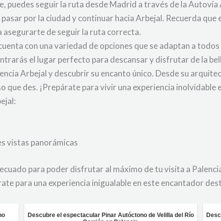
he, puedes seguir la ruta desde Madrid a través de la Autovía
, pasar por la ciudad y continuar hacia Arbejal. Recuerda qu
 asegurarte de seguir la ruta correcta.
l cuenta con una variedad de opciones que se adaptan a todos
trarás el lugar perfecto para descansar y disfrutar de la bel
lencia Arbejal y descubrir su encanto único. Desde su arquit
so que des. ¡Prepárate para vivir una experiencia inolvidable 
ejal:
es vistas panorámicas
uado para poder disfrutar al máximo de tu visita a Palencia A
rate para una experiencia inigualable en este encantador des
no
Descubre el espectacular Pinar Autóctono de Velilla del Río
Descu