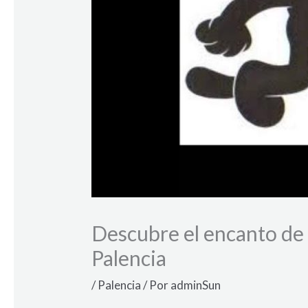
Descubre el encanto de P
Palencia
/
Palencia
/ Por
adminSun