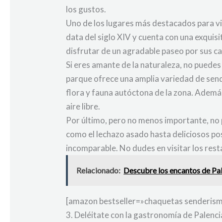
los gustos.
Uno de los lugares más destacados para visi
data del siglo XIV y cuenta con una exquis
disfrutar de un agradable paseo por sus ca
Si eres amante de la naturaleza, no pued
parque ofrece una amplia variedad de sende
flora y fauna autóctona de la zona. Además
aire libre.
Por último, pero no menos importante, no p
como el lechazo asado hasta deliciosos pos
incomparable. No dudes en visitar los resta
Relacionado:
Descubre los encantos de Pale
[amazon bestseller=»chaquetas senderism
3. Deléitate con la gastronomía de Palenci