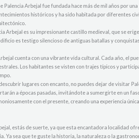
Palencia Arbejal fue fundada hace más de mil años por una ant
tecimientos históricos y ha sido habitada por diferentes civi
uitectónico.
a Arbejal es su impresionante castillo medieval, que se erig
dificio es testigo silencioso de antiguas batallas y conquistas
rbejal cuenta con una vibrante vida cultural. Cada año, el pu
strales. Los habitantes se visten con trajes típicos y partici
iempo.
 descubrir lugares con encanto, no puedes dejar de visitar Pa
ortarán a épocas pasadas, invitándote a sumergirte en un fasc
rmoniosamente con el presente, creando una experiencia únic
rbejal, estás de suerte, ya que esta encantadora localidad of
ia. Ya sea que te guste la historia, la naturaleza o la gastron