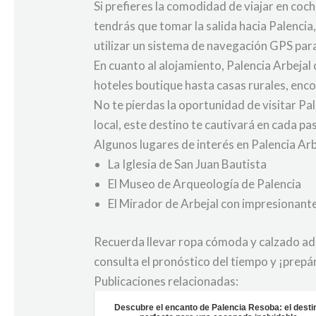
Si prefieres la comodidad de viajar en coc
tendrás que tomar la salida hacia Palencia
utilizar un sistema de navegación GPS para
En cuanto al alojamiento, Palencia Arbeja
hoteles boutique hasta casas rurales, encon
No te pierdas la oportunidad de visitar Pa
local, este destino te cautivará en cada pa
Algunos lugares de interés en Palencia Arb
La Iglesia de San Juan Bautista
El Museo de Arqueología de Palencia
El Mirador de Arbejal con impresionant
Recuerda llevar ropa cómoda y calzado adec
consulta el pronóstico del tiempo y ¡prepá
Publicaciones relacionadas:
Descubre el encanto de Palencia Resoba: el desti