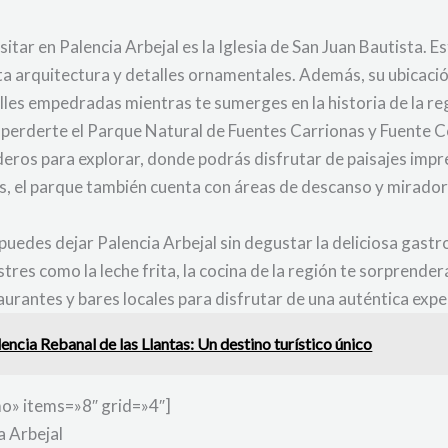
tar en Palencia Arbejal es la Iglesia de San Juan Bautista. Es
ita arquitectura y detalles ornamentales. Además, su ubicació
lles empedradas mientras te sumerges en la historia de la re
es perderte el Parque Natural de Fuentes Carrionas y Fuente
ros para explorar, donde podrás disfrutar de paisajes impre
, el parque también cuenta con áreas de descanso y miradores
uedes dejar Palencia Arbejal sin degustar la deliciosa gastr
tres como la leche frita, la cocina de la región te sorprender
urantes y bares locales para disfrutar de una auténtica exper
ncia Rebanal de las Llantas: Un destino turístico único
o» items=»8″ grid=»4″]
a Arbejal