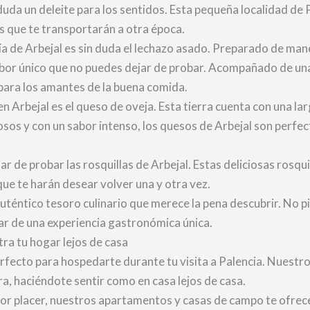
duda un deleite para los sentidos. Esta pequeña localidad de 
s que te transportarán a otra época.
ía de Arbejal es sin duda el lechazo asado. Preparado de mane
sabor único que no puedes dejar de probar. Acompañado de una
 para los amantes de la buena comida.
n Arbejal es el queso de oveja. Esta tierra cuenta con una lar
sos y con un sabor intenso, los quesos de Arbejal son perfe
ar de probar las rosquillas de Arbejal. Estas deliciosas rosq
que te harán desear volver una y otra vez.
uténtico tesoro culinario que merece la pena descubrir. No p
tar de una experiencia gastronómica única.
tra tu hogar lejos de casa
perfecto para hospedarte durante tu visita a Palencia. Nuest
a, haciéndote sentir como en casa lejos de casa.
por placer, nuestros apartamentos y casas de campo te ofre