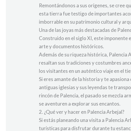
Remontándonos a sus orígenes, se cree que 
esta tierra fue testigo de importantes acon
imborrable en su patrimonio cultural y arq
Una de las joyas más destacadas de Palenci
Construido en el siglo XI, este imponente e
arte y documentos históricos.
Además de su riqueza histórica, Palencia A
resaltan sus tradiciones y costumbres ance
los visitantes en un auténtico viaje en el t
Si eres amante de la historia y te apasiona
antiguas iglesias y sus leyendas te transp
rincón de Palencia, el pasado se mezcla a
se aventuren a explorar sus encantos.
2. ¿Qué ver y hacer en Palencia Arbejal?
Si estás planeando una visita a Palencia A
turísticas para disfrutar durante tu estanc