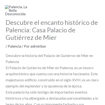
Ir
al
contenido
Descubre el encanto histórico de
Palencia: Casa Palacio de
Gutiérrez de Mier
/
Palencia
/ Por
adminSun
Descubre la historia del Palacio de Gutierrez de Mier en
Palencia
El Palacio de Gutierrez de Mier en Palencia, es un tesoro
arquitectónico que cuenta con una historia fascinante. Este
majestuoso edificio, construido en el siglo XVIII, es un claro
ejemplo del esplendor y la opulencia de la época.
Este palacio ha sido testigo de importantes eventos
históricos y ha albergado a destacadas personalidades a lo
largo de los años. Con su imponente fachada y sus