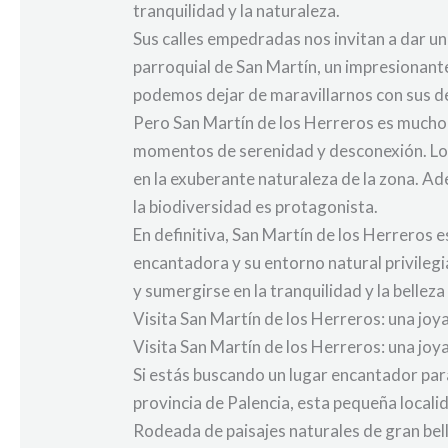
tranquilidad y la naturaleza.
Sus calles empedradas nos invitan a dar un
parroquial de San Martín, un impresionante 
podemos dejar de maravillarnos con sus de
Pero San Martín de los Herreros es mucho 
momentos de serenidad y desconexión. Los
en la exuberante naturaleza de la zona. Ade
la biodiversidad es protagonista.
En definitiva, San Martín de los Herreros 
encantadora y su entorno natural privilegia
y sumergirse en la tranquilidad y la belleza
Visita San Martín de los Herreros: una joy
Visita San Martín de los Herreros: una joy
Si estás buscando un lugar encantador para 
provincia de Palencia, esta pequeña local
Rodeada de paisajes naturales de gran bell