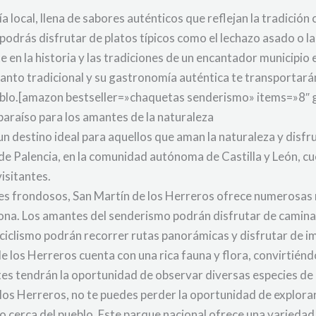
local, llena de sabores auténticos que reflejan la tradición c
podrás disfrutar de platos típicos como el lechazo asado o la
e en la historia y las tradiciones de un encantador municipio 
u encanto tradicional y su gastronomía auténtica te transport
eblo.[amazon bestseller=»chaquetas senderismo» items=»8″ 
 paraíso para los amantes de la naturaleza
n destino ideal para aquellos que aman la naturaleza y disfrut
 de Palencia, en la comunidad autónoma de Castilla y León, c
visitantes.
 frondosos, San Martín de los Herreros ofrece numerosas r
 zona. Los amantes del senderismo podrán disfrutar de camin
 ciclismo podrán recorrer rutas panorámicas y disfrutar de i
e los Herreros cuenta con una rica fauna y flora, convirtién
antes tendrán la oportunidad de observar diversas especies d
 los Herreros, no te puedes perder la oportunidad de explora
 cerca del pueblo. Este parque nacional ofrece una variedad 