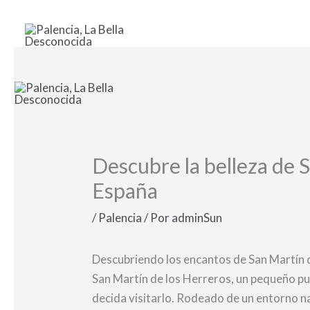
Ir
al
contenido
Descubre la belleza de S
España
/
Palencia
/ Por
adminSun
Descubriendo los encantos de San Martín d
San Martín de los Herreros, un pequeño pue
decida visitarlo. Rodeado de un entorno na