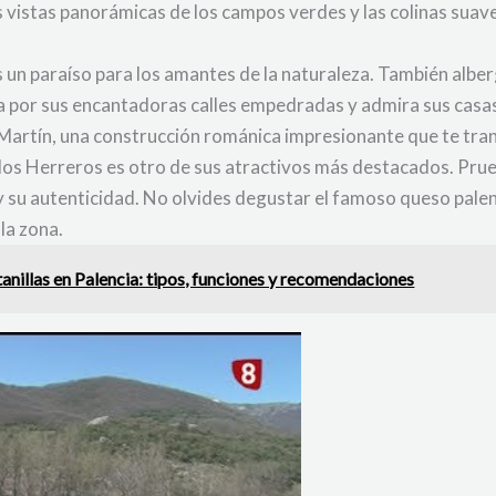
 vistas panorámicas de los campos verdes y las colinas suaves
s un paraíso para los amantes de la naturaleza. También albe
a por sus encantadoras calles empedradas y admira sus casas 
an Martín, una construcción románica impresionante que te tr
os Herreros es otro de sus atractivos más destacados. Prueb
 y su autenticidad. No olvides degustar el famoso queso pal
la zona.
anillas en Palencia: tipos, funciones y recomendaciones