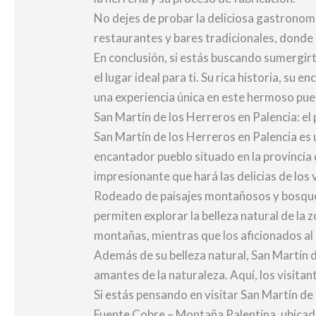
No dejes de probar la deliciosa gastronomía 
restaurantes y bares tradicionales, donde 
En conclusión, si estás buscando sumergirt
el lugar ideal para ti. Su rica historia, s
una experiencia única en este hermoso pu
San Martín de los Herreros en Palencia: el
San Martín de los Herreros en Palencia es u
encantador pueblo situado en la provincia
impresionante que hará las delicias de los 
Rodeado de paisajes montañosos y bosques
permiten explorar la belleza natural de la
montañas, mientras que los aficionados al
Además de su belleza natural, San Martín d
amantes de la naturaleza. Aquí, los visit
Si estás pensando en visitar San Martín de
Fuente Cobre – Montaña Palentina, ubicado