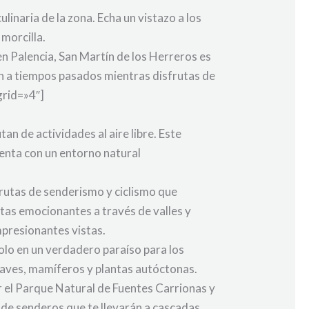
ulinaria de la zona. Echa un vistazo a los
 morcilla.
en Palencia, San Martín de los Herreros es
arán a tiempos pasados mientras disfrutas de
grid=»4″]
an de actividades al aire libre. Este
uenta con un entorno natural
utas de senderismo y ciclismo que
atas emocionantes a través de valles y
mpresionantes vistas.
dolo en un verdadero paraíso para los
e aves, mamíferos y plantas autóctonas.
r el Parque Natural de Fuentes Carrionas y
de senderos que te llevarán a cascadas,