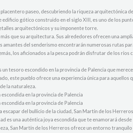
 placentero paseo, descubriendo la riqueza arquitectónica de 
edificio gótico construido en el siglo XIII, es uno de los pun
talles arquitectónicos y su imponente torre.
más que su arquitectura. Sus alrededores ofrecen una ampli
 amantes del senderismo encontrarán numerosas rutas para 
más, los aficionados a la pesca podrán disfrutar de los ríos 
es un tesoro escondido en la provincia de Palencia que merec
do, este pueblo ofrece una experiencia única para aquellos qu
 de la naturaleza.
a escondida en la provincia de Palencia
a escondida en la provincia de Palencia
escapar del bullicio de la ciudad, San Martín de los Herreros 
idad es una auténtica joya escondida que te enamorará desd
eza, San Martín de los Herreros ofrece un entorno tranquilo 