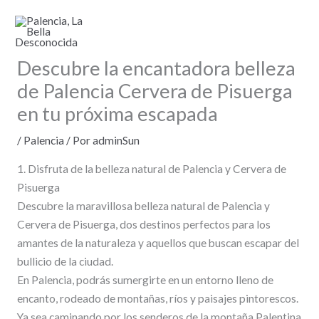
Ir
al
contenido
Descubre la encantadora belleza
de Palencia Cervera de Pisuerga
en tu próxima escapada
/
Palencia
/ Por
adminSun
1. Disfruta de la belleza natural de Palencia y Cervera de
Pisuerga
Descubre la maravillosa belleza natural de Palencia y
Cervera de Pisuerga, dos destinos perfectos para los
amantes de la naturaleza y aquellos que buscan escapar del
bullicio de la ciudad.
En Palencia, podrás sumergirte en un entorno lleno de
encanto, rodeado de montañas, ríos y paisajes pintorescos.
Ya sea caminando por los senderos de la montaña Palentina