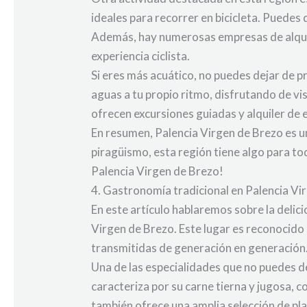
ideales para recorrer en bicicleta. Puedes
Además, hay numerosas empresas de alquile
experiencia ciclista.
Si eres más acuático, no puedes dejar de p
aguas a tu propio ritmo, disfrutando de v
ofrecen excursiones guiadas y alquiler de 
En resumen, Palencia Virgen de Brezo es un
piragüismo, esta región tiene algo para to
Palencia Virgen de Brezo!
4. Gastronomía tradicional en Palencia Vi
En este artículo hablaremos sobre la delic
Virgen de Brezo. Este lugar es reconocido 
transmitidas de generación en generación
Una de las especialidades que no puedes dej
caracteriza por su carne tierna y jugosa, c
también ofrece una amplia selección de pla