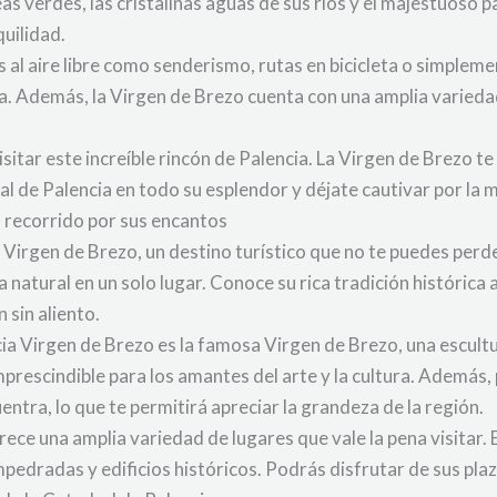
as verdes, las cristalinas aguas de sus ríos y el majestuoso 
uilidad.
s al aire libre como senderismo, rutas en bicicleta o simpleme
ta. Además, la Virgen de Brezo cuenta con una amplia varieda
sitar este increíble rincón de Palencia. La Virgen de Brezo te
al de Palencia en todo su esplendor y déjate cautivar por la 
n recorrido por sus encantos
Virgen de Brezo, un destino turístico que no te puedes perder
za natural en un solo lugar. Conoce su rica tradición históri
 sin aliento.
cia Virgen de Brezo es la famosa Virgen de Brezo, una escultu
prescindible para los amantes del arte y la cultura. Además, 
ntra, lo que te permitirá apreciar la grandeza de la región.
ce una amplia variedad de lugares que vale la pena visitar. E
mpedradas y edificios históricos. Podrás disfrutar de sus pla