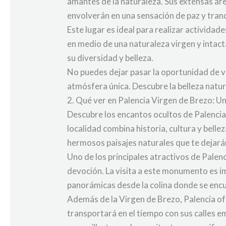
amantes de la naturaleza. Sus extensas áre
envolverán en una sensación de paz y tranq
Este lugar es ideal para realizar actividade
en medio de una naturaleza virgen y intac
su diversidad y belleza.
No puedes dejar pasar la oportunidad de vi
atmósfera única. Descubre la belleza natur
2. Qué ver en Palencia Virgen de Brezo: U
Descubre los encantos ocultos de Palencia 
localidad combina historia, cultura y belle
hermosos paisajes naturales que te dejarán
Uno de los principales atractivos de Palen
devoción. La visita a este monumento es im
panorámicas desde la colina donde se encue
Además de la Virgen de Brezo, Palencia ofre
transportará en el tiempo con sus calles e