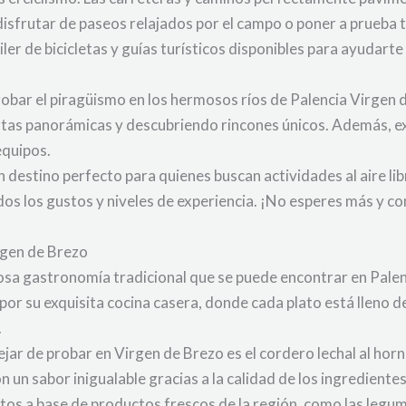
 disfrutar de paseos relajados por el campo o poner a prueba 
r de bicicletas y guías turísticos disponibles para ayudarte
robar el piragüismo en los hermosos ríos de Palencia Virgen 
istas panorámicas y descubriendo rincones únicos. Además, e
equipos.
 destino perfecto para quienes buscan actividades al aire li
dos los gustos y niveles de experiencia. ¡No esperes más y co
rgen de Brezo
iosa gastronomía tradicional que se puede encontrar en Palen
por su exquisita cocina casera, donde cada plato está lleno 
.
ar de probar en Virgen de Brezo es el cordero lechal al horno
on un sabor inigualable gracias a la calidad de los ingredient
tos a base de productos frescos de la región, como las legum