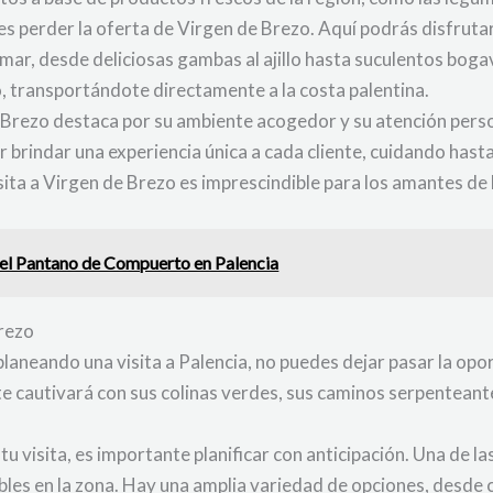
es perder la oferta de Virgen de Brezo. Aquí podrás disfruta
ar, desde deliciosas gambas al ajillo hasta suculentos bogava
, transportándote directamente a la costa palentina.
Brezo destaca por su ambiente acogedor y su atención perso
r brindar una experiencia única a cada cliente, cuidando hast
isita a Virgen de Brezo es imprescindible para los amantes de
del Pantano de Compuerto en Palencia
Brezo
planeando una visita a Palencia, no puedes dejar pasar la opor
 te cautivará con sus colinas verdes, sus caminos serpentean
 visita, es importante planificar con anticipación. Una de l
bles en la zona. Hay una amplia variedad de opciones, desde 