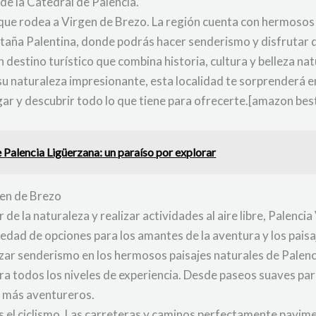
de la Catedral de Palencia.
l que rodea a Virgen de Brezo. La región cuenta con hermosos
ña Palentina, donde podrás hacer senderismo y disfrutar de 
 destino turístico que combina historia, cultura y belleza nat
su naturaleza impresionante, esta localidad te sorprenderá e
gar y descubrir todo lo que tiene para ofrecerte.[amazon b
 Palencia Ligüerzana: un paraíso por explorar
rgen de Brezo
de la naturaleza y realizar actividades al aire libre, Palencia
edad de opciones para los amantes de la aventura y los pais
izar senderismo en los hermosos paisajes naturales de Palenc
a todos los niveles de experiencia. Desde paseos suaves para 
s más aventureros.
s el ciclismo. Las carreteras y caminos perfectamente pavim