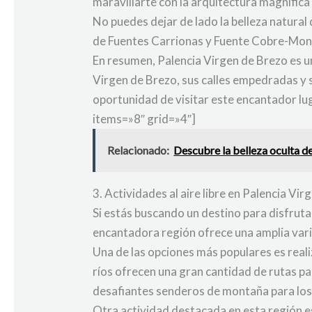
maravillarte con la arquitectura magnífica 
No puedes dejar de lado la belleza natura
de Fuentes Carrionas y Fuente Cobre-Monta
En resumen, Palencia Virgen de Brezo es un
Virgen de Brezo, sus calles empedradas y 
oportunidad de visitar este encantador lu
items=»8″ grid=»4″]
Relacionado:
Descubre la belleza oculta de
3. Actividades al aire libre en Palencia Vi
Si estás buscando un destino para disfrutar 
encantadora región ofrece una amplia vari
Una de las opciones más populares es real
ríos ofrecen una gran cantidad de rutas par
desafiantes senderos de montaña para lo
Otra actividad destacada en esta región e