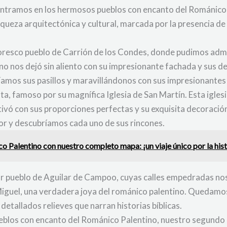
dentramos en los hermosos pueblos con encanto del Románico P
riqueza arquitectónica y cultural, marcada por la presencia 
resco pueblo de Carrión de los Condes, donde pudimos admir
no nos dejó sin aliento con su impresionante fachada y sus d
íamos sus pasillos y maravillándonos con sus impresionantes
, famoso por su magnífica Iglesia de San Martín. Esta igles
ivó con sus proporciones perfectas y su exquisita decoració
or y descubríamos cada uno de sus rincones.
 Palentino con nuestro completo mapa: ¡un viaje único por la histo
r pueblo de Aguilar de Campoo, cuyas calles empedradas nos 
Miguel, una verdadera joya del románico palentino. Quedam
etallados relieves que narran historias bíblicas.
blos con encanto del Románico Palentino, nuestro segundo día