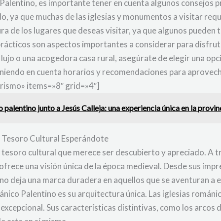
o Palentino, es importante tener en cuenta algunos consejos p
, ya que muchas de las iglesias y monumentos a visitar requ
ura de los lugares que deseas visitar, ya que algunos pueden t
prácticos son aspectos importantes a considerar para disfrut
 lujo o una acogedora casa rural, asegúrate de elegir una opc
teniendo en cuenta horarios y recomendaciones para aprovech
rismo» items=»8″ grid=»4″]
 palentino junto a Jesús Calleja: una experiencia única en la provin
n Tesoro Cultural Esperándote
esoro cultural que merece ser descubierto y apreciado. A tra
ofrece una visión única de la época medieval. Desde sus impre
ino deja una marca duradera en aquellos que se aventuran a e
ánico Palentino es su arquitectura única. Las iglesias romá
 excepcional. Sus características distintivas, como los arcos