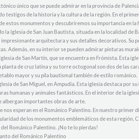
tónico único que se puede admirar en la provincia de Palencia
estigos de la historia y la cultura de la región. En el prime
 de estos monumentos y descubriremos su importancia en la hi
a Iglesia de San Juan Bautista, situada en la localidad de B
 impresionante arquitectura y sus detalles decorativos. Su 
cas. Además, en su interior se pueden admirar pinturas murales
lesia de San Martín, que se encuentra en Frómista. Esta igle
 planta de cruz latina y su torre octogonal son dos de las car
etablo mayor y su pila bautismal también de estilo románico.
Iglesia de San Miguel, en Ampudia. Esta iglesia destaca por s
ras humanas y animales fantásticos. En el interior de la igl
ue albergan importantes obras de arte.
ue nos esperan en el Románico Palentino. En nuestro primer d
ingularidad de los monumentos emblemáticos de esta región. 
 del Románico Palentino. ¡No te lo pierdas!
ncanto del Románico Palentino