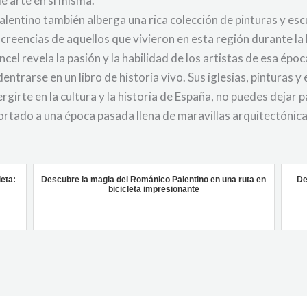
de arte en sí misma.
entino también alberga una rica colección de pinturas y escu
 creencias de aquellos que vivieron en esta región durante l
el revela la pasión y la habilidad de los artistas de esa époc
trarse en un libro de historia vivo. Sus iglesias, pinturas y 
girte en la cultura y la historia de España, no puedes dejar 
ortado a una época pasada llena de maravillas arquitectónica
leta:
Descubre la magia del Románico Palentino en una ruta en
De
bicicleta impresionante