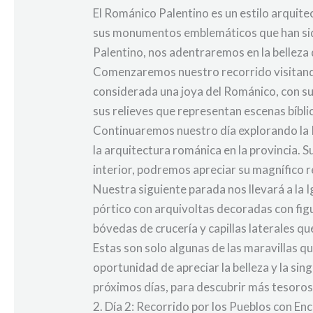
El Románico Palentino es un estilo arquitec
sus monumentos emblemáticos que han sido t
Palentino, nos adentraremos en la belleza
Comenzaremos nuestro recorrido visitando l
considerada una joya del Románico, con su
sus relieves que representan escenas bíbli
Continuaremos nuestro día explorando la Ig
la arquitectura románica en la provincia. Su
interior, podremos apreciar su magnífico r
Nuestra siguiente parada nos llevará a la 
pórtico con arquivoltas decoradas con figu
bóvedas de crucería y capillas laterales q
Estas son solo algunas de las maravillas q
oportunidad de apreciar la belleza y la s
próximos días, para descubrir más tesoros
2. Día 2: Recorrido por los Pueblos con E