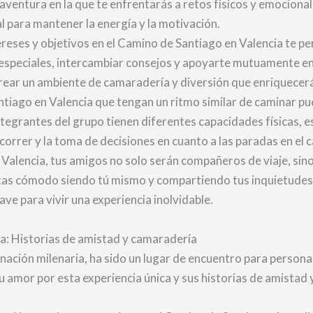
 aventura en la que te enfrentarás a retos físicos y emocion
l para mantener la energía y la motivación.
eses y objetivos en el Camino de Santiago en Valencia te per
speciales, intercambiar consejos y apoyarte mutuamente en 
ear un ambiente de camaradería y diversión que enriquecerá 
tiago en Valencia que tengan un ritmo similar de caminar pue
integrantes del grupo tienen diferentes capacidades físicas,
recorrer y la toma de decisiones en cuanto a las paradas en el 
Valencia, tus amigos no solo serán compañeros de viaje, sin
entas cómodo siendo tú mismo y compartiendo tus inquietudes 
ve para vivir una experiencia inolvidable.
a: Historias de amistad y camaradería
nación milenaria, ha sido un lugar de encuentro para persona
u amor por esta experiencia única y sus historias de amistad