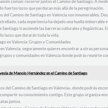
sión común: recorrer juntos el Camino de Santiago. A medi
o fuertes lazos que perduran más allá de la peregrinación.
os del Camino de Santiago en Valencia son innumerables. De
estrellado, cada experiencia ha dejado una huella imborrable 
e Santiago trasciende las barreras culturales y lingüística
do lazos que durarán toda la vida.
iago en Valencia: Grupos y Comunidades
s en Valencia, seguramente quieres encontrar a otras persona
s grupos y comunidades en Valencia donde podrás reunirte con
vesía de Manolo Hernández en el Camino de Santiago
os del Camino de Santiago en Valencia», donde podrás encon
a compartir su conocimiento contigo. Este grupo organiza e
atas juntos.