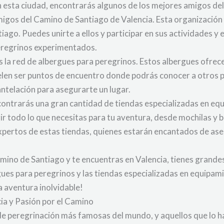
En esta ciudad, encontrarás algunos de los mejores amigos de
migos del Camino de Santiago de Valencia. Esta organizació
iago. Puedes unirte a ellos y participar en sus actividades 
peregrinos experimentados.
 la red de albergues para peregrinos. Estos albergues ofre
len ser puntos de encuentro donde podrás conocer a otros 
antelación para asegurarte un lugar.
ontrarás una gran cantidad de tiendas especializadas en eq
rir todo lo que necesitas para tu aventura, desde mochilas y 
xpertos de estas tiendas, quienes estarán encantados de ases
amino de Santiago y te encuentras en Valencia, tienes grande
ues para peregrinos y las tiendas especializadas en equipami
a aventura inolvidable!
ia y Pasión por el Camino
 de peregrinación más famosas del mundo, y aquellos que lo h