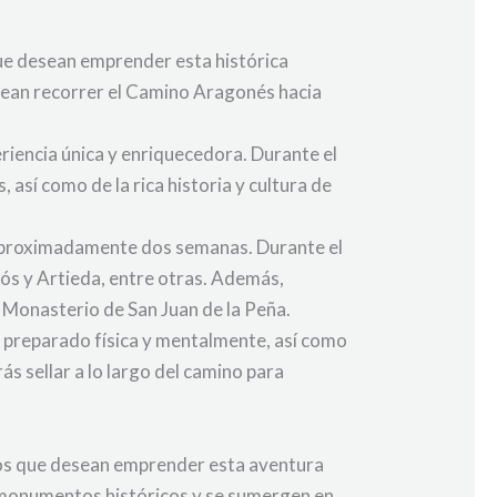
que desean emprender esta histórica
desean recorrer el Camino Aragonés hacia
riencia única y enriquecedora. Durante el
 así como de la rica historia y cultura de
 aproximadamente dos semanas. Durante el
rós y Artieda, entre otras. Además,
 Monasterio de San Juan de la Peña.
 preparado física y mentalmente, así como
s sellar a lo largo del camino para
inos que desean emprender esta aventura
n monumentos históricos y se sumergen en