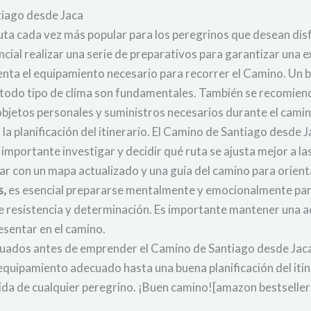
tiago desde Jaca
uta cada vez más popular para los peregrinos que desean disfr
ial realizar una serie de preparativos para garantizar una e
uenta el equipamiento necesario para recorrer el Camino. Un 
odo tipo de clima son fundamentales. También se recomienda 
objetos personales y suministros necesarios durante el camin
 la planificación del itinerario. El Camino de Santiago desde 
s importante investigar y decidir qué ruta se ajusta mejor a l
 con un mapa actualizado y una guía del camino para orienta
s,
es esencial prepararse mentalmente y emocionalmente para
de resistencia y determinación. Es importante mantener una a
esentar en el camino.
cuados antes de emprender el Camino de Santiago desde Jaca 
equipamiento adecuado hasta una buena planificación del itin
 vida de cualquier peregrino. ¡Buen camino![amazon bestsell