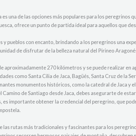
 es una de las opciones más populares para los peregrinos 
 Huesca, ofrece un punto de partida ideal para aquellos que 
s y pueblos con encanto, brindando a los peregrinos una expe
nidad de disfrutar de la belleza natural del Pirineo Aragonés,
 de aproximadamente 270 kilómetros y se puede realizar en
idades como Santa Cilia de Jaca, Bagüés, Santa Cruz de la Se
onantes monumentos históricos, como la catedral de Jaca y el
el Camino de Santiago desde Jaca, debes asegurarte de estar
es importante obtener la credencial del peregrino, que podrá
mpostela.
a
e las rutas más tradicionales y fascinantes para los peregr
peregrinos recorren hermosos paisajes de montaña, descubre