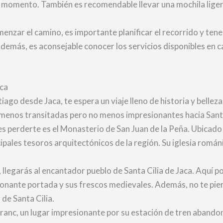
el momento. También es recomendable llevar una mochila lig
menzar el camino, es importante planificar el recorrido y tene
demás, es aconsejable conocer los servicios disponibles en 
aca
ago desde Jaca, te espera un viaje lleno de historia y belleza
 menos transitadas pero no menos impresionantes hacia San
s perderte es el Monasterio de San Juan de la Peña. Ubicado 
pales tesoros arquitectónicos de la región. Su iglesia románi
legarás al encantador pueblo de Santa Cilia de Jaca. Aquí pod
onante portada y sus frescos medievales. Además, no te pier
de Santa Cilia.
ranc, un lugar impresionante por su estación de tren abandon