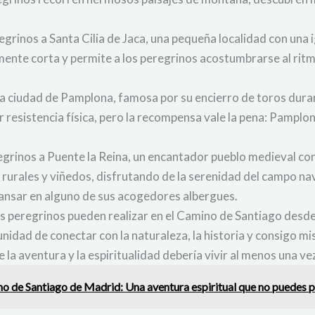
regrinos a Santa Cilia de Jaca, una pequeña localidad con una
amente corta y permite a los peregrinos acostumbrarse al ritm
 la ciudad de Pamplona, famosa por su encierro de toros duran
 resistencia física, pero la recompensa vale la pena: Pampl
regrinos a Puente la Reina, un encantador pueblo medieval co
 rurales y viñedos, disfrutando de la serenidad del campo nav
ansar en alguno de sus acogedores albergues.
os peregrinos pueden realizar en el Camino de Santiago desde 
nidad de conectar con la naturaleza, la historia y consigo mi
la aventura y la espiritualidad debería vivir al menos una vez
o de Santiago de Madrid: Una aventura espiritual que no puedes 