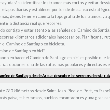
 ayudarán a identificar los tramos más cortos y evitar desví
en etapas diarias y establecer puntos de descanso estratégic
emás, debes tener en cuenta la topografía de los tramos, ya 
e la distancia real que recorres.
o contigo y estar atento a las señales del Camino de Santiag
ecorras kilómetros adicionales innecesarios. Planificar tu rut
n el Camino de Santiago en bicicleta.
mino de Santiago en bici?
sando en hacer el Camino de Santiago en bici, es posible que 
rias opciones, una de las rutas más populares y directas es 
 Camino de Santiago desde Arzua: descubre los secretos de esta rut
e 780 kilómetros desde Saint-Jean-Pied-de-Port, en Franci
rarás paisajes hermosos, pueblos encantadores y una gran can