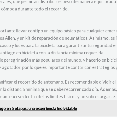
rales, que permitan distribuir el peso de manera equilibrada en
y cómoda durante todo el recorrido.
mportante llevar contigo un equipo básico para cualquier emer
ves Allen, y un kit de reparación de neumáticos. Asimismo, es
n casco y luces para la bicicleta para garantizar tu seguridad
antiago en bicicleta con la distancia mínima requerida
de peregrinación más populares del mundo, y hacerlo en bicic
y agotador, por lo que es importante contar con estrategias p
anificar el recorrido de antemano. Es recomendable dividir e
 la distancia mínima que se debe recorrer cada día. Además, 
 mantenerse dentro de los límites físicos y no sobrecargarse.
go en 5 etapas: una experiencia inolvidable