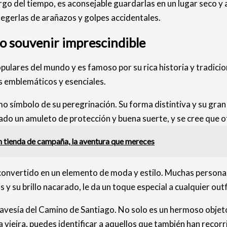
argo del tiempo, es aconsejable guardarlas en un lugar seco y 
tegerlas de arañazos y golpes accidentales.
mo souvenir imprescindible
pulares del mundo y es famoso por su rica historia y tradic
ás emblemáticos y esenciales.
mo símbolo de su peregrinación. Su forma distintiva y su gra
do un amuleto de protección y buena suerte, y se cree que ot
en tienda de campaña, la aventura que mereces
 convertido en un elemento de moda y estilo. Muchas persona
 y su brillo nacarado, le da un toque especial a cualquier outf
 travesía del Camino de Santiago. No solo es un hermoso obje
la vieira, puedes identificar a aquellos que también han recor