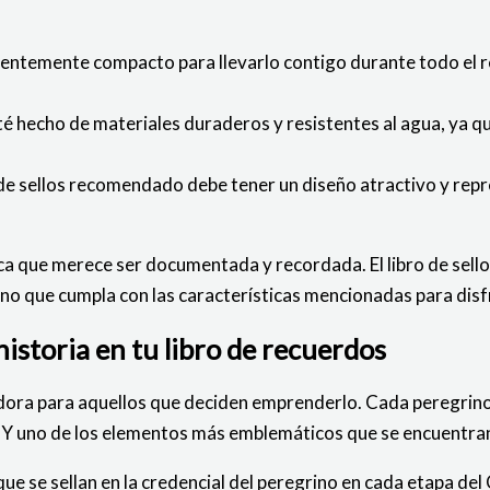
icientemente compacto para llevarlo contigo durante todo el r
té hecho de materiales duraderos y resistentes al agua, ya q
 de sellos recomendado debe tener un diseño atractivo y rep
ca que merece ser documentada y recordada. El libro de sello
no que cumpla con las características mencionadas para disf
historia en tu libro de recuerdos
edora para aquellos que deciden emprenderlo. Cada peregrino
Y uno de los elementos más emblemáticos que se encuentran e
 se sellan en la credencial del peregrino en cada etapa del C