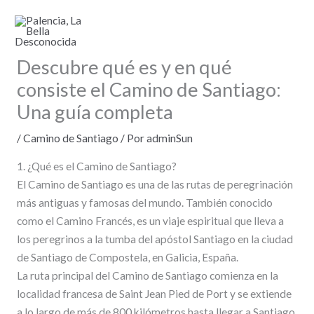
Ir
al
contenido
Descubre qué es y en qué
consiste el Camino de Santiago:
Una guía completa
/
Camino de Santiago
/ Por
adminSun
1. ¿Qué es el Camino de Santiago?
El Camino de Santiago es una de las rutas de peregrinación
más antiguas y famosas del mundo. También conocido
como el Camino Francés, es un viaje espiritual que lleva a
los peregrinos a la tumba del apóstol Santiago en la ciudad
de Santiago de Compostela, en Galicia, España.
La ruta principal del Camino de Santiago comienza en la
localidad francesa de Saint Jean Pied de Port y se extiende
a lo largo de más de 800 kilómetros hasta llegar a Santiago